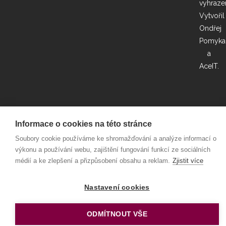
vyhraze
Vytvořil
Ondřej
Pomyka
a
AceIT
.
Informace o cookies na této stránce
Soubory cookie používáme ke shromažďování a analýze informací o
výkonu a používání webu, zajištění fungování funkcí ze sociálních
médií a ke zlepšení a přizpůsobení obsahu a reklam.
Zjistit více
Nastavení cookies
ODMÍTNOUT VŠE