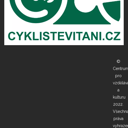
©
Centru
pro
vzděláv
a
kulturu
2022.
Všechn
práva
vyhraze